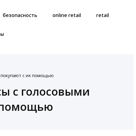
безопасность
online retail
retail
ты
 покупают с их помощью
сы с голосовыми
х помощью