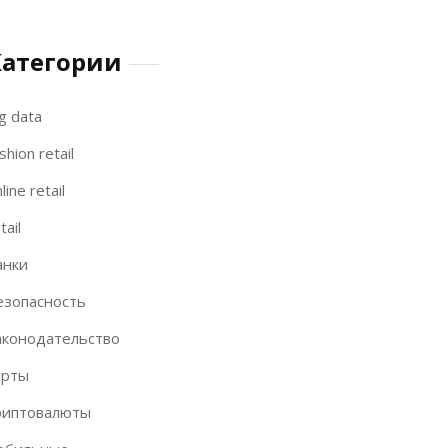
Категории
g data
shion retail
line retail
tail
анки
езопасность
аконодательство
арты
риптовалюты