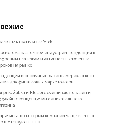
Свежие
нализ MAXIMUS и Farfetch
косистема платежной индустрии: тенденция к
ифровым платежам и активность ключевых
гроков на рынке
енденции и понимание латиноамериканского
ынка для финансовых маркетологов
onprix, Żabka и E.leclerc смешивают онлайн и
ффлайн с концепциями омниканального
агазина
 причины, по которым компании чаще всего не
оответствуют GDPR