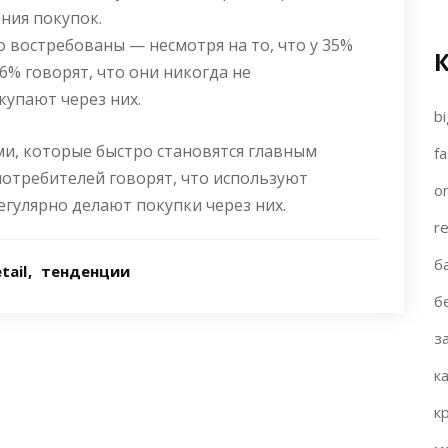
ния покупок.
о востребованы — несмотря на то, что у 35%
6% говорят, что они никогда не
купают через них.
bi
ми, которые быстро становятся главным
fa
потребителей говорят, что используют
on
егулярно делают покупки через них.
re
б
tail
тенденции
б
з
к
к