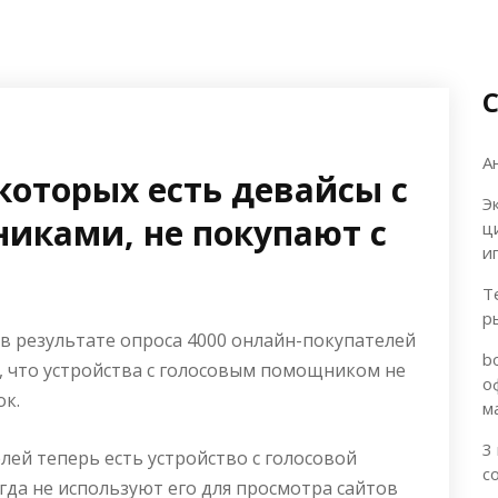
А
которых есть девайсы с
Э
иками, не покупают с
ц
и
Т
р
 в результате опроса 4000 онлайн-покупателей
b
л, что устройства с голосовым помощником не
о
ок.
м
3
елей теперь есть устройство с голосовой
с
гда не используют его для просмотра сайтов