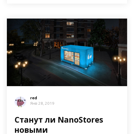
red
Янв 28, 2019
Станут ли NanoStores
новыми