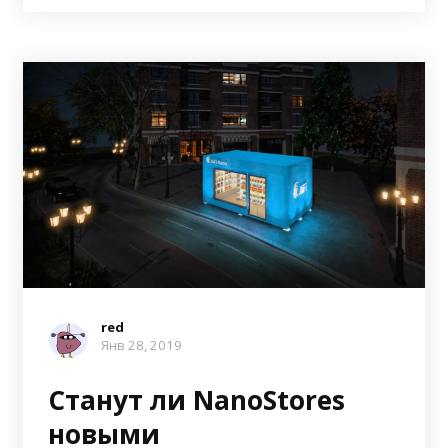
red
Янв 28, 2019
Станут ли NanoStores
новыми