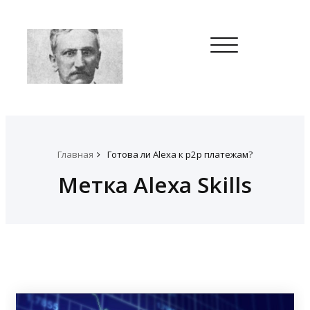
Toggle
navigation
Главная
Готова ли Alexa к p2p платежам?
Метка Alexa Skills