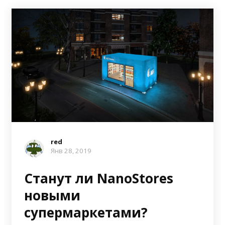
red
Янв 28, 2019
Станут ли NanoStores
новыми
супермаркетами?