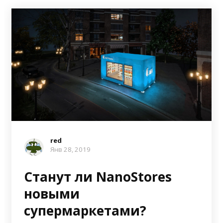
red
Янв 28, 2019
Станут ли NanoStores
новыми
супермаркетами?