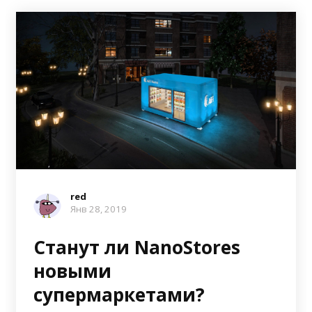
red
Янв 28, 2019
Станут ли NanoStores
новыми
супермаркетами?