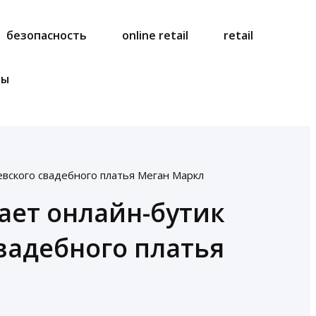
безопасность
online retail
retail
ты
левского свадебного платья Меган Маркл
кает онлайн-бутик
вадебного платья