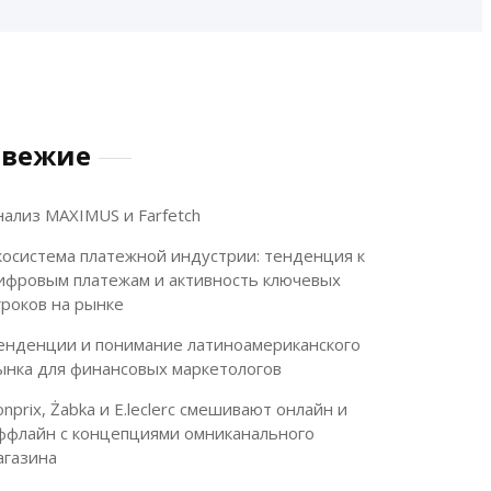
Свежие
нализ MAXIMUS и Farfetch
косистема платежной индустрии: тенденция к
ифровым платежам и активность ключевых
гроков на рынке
енденции и понимание латиноамериканского
ынка для финансовых маркетологов
onprix, Żabka и E.leclerc смешивают онлайн и
ффлайн с концепциями омниканального
агазина