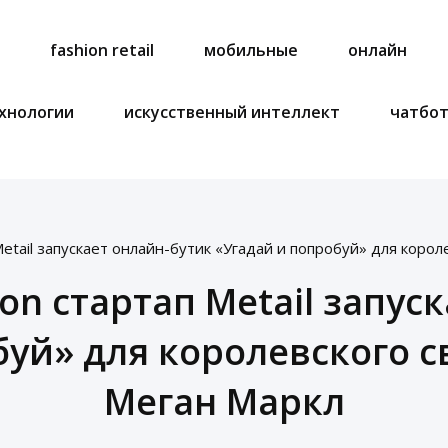
a
fashion retail
мобильные
онлайн
хнологии
искусственный интеллект
чатбо
Metail запускает онлайн-бутик «Угадай и попробуй» для коро
on стартап Metail запус
буй» для королевского с
Меган Маркл