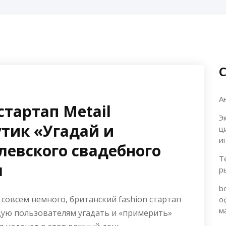
А
стартап Metail
Э
утик «Угадай и
ц
и
левского свадебного
Т
л
р
b
 совсем немного, британский fashion стартап
о
м
щую пользователям угадать и «примерить»