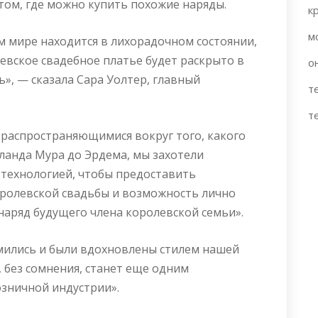
ом, где можно купить похожие наряды.
к
м
м мире находится в лихорадочном состоянии,
левское свадебное платье будет раскрыто в
о
», — сказала Сара Уолтер, главный
т
т
 распространяющимися вокруг того, какого
ланда Мура до Эрдема, мы захотели
-технологией, чтобы предоставить
ролевской свадьбы и возможность лично
аряд будущего члена королевской семьи».
мились и были вдохновлены стилем нашей
 без сомнения, станет еще одним
зничной индустрии».