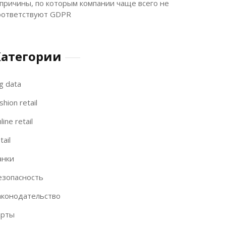
 причины, по которым компании чаще всего не
оответствуют GDPR
Категории
g data
shion retail
line retail
tail
анки
езопасность
аконодательство
арты