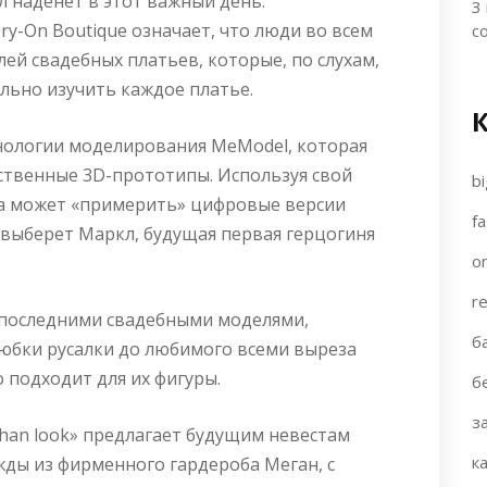
л наденет в этот важный день.
3
ry-On Boutique означает, что люди во всем
с
ей свадебных платьев, которые, по слухам,
льно изучить каждое платье.
нологии моделирования MeModel, которая
ственные 3D-прототипы. Используя свой
bi
та может «примерить» цифровые версии
fa
выберет Маркл, будущая первая герцогиня
on
re
последними свадебными моделями,
б
юбки русалки до любимого всеми выреза
о подходит для их фигуры.
б
з
han look» предлагает будущим невестам
к
ды из фирменного гардероба Меган, с