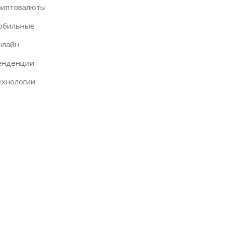
риптовалюты
обильные
нлайн
енденции
ехнологии