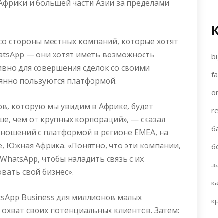
Африки и большей части Азии за пределами
 со стороны местных компаний, которые хотят
tsApp — они хотят иметь возможность
bi
вно для совершения сделок со своими
fa
янно пользуются платформой.
on
ов, которую мы увидим в Африке, будет
re
е, чем от крупных корпораций», — сказал
б
ношений с платформой в регионе EMEA, на
е, Южная Африка. «Понятно, что эти компании,
б
WhatsApp, чтобы наладить связь с их
з
ать свой бизнес».
к
sApp Business для миллионов малых
к
охват своих потенциальных клиентов. Затем: