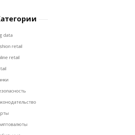
Категории
g data
shion retail
line retail
tail
анки
езопасность
аконодательство
арты
риптовалюты