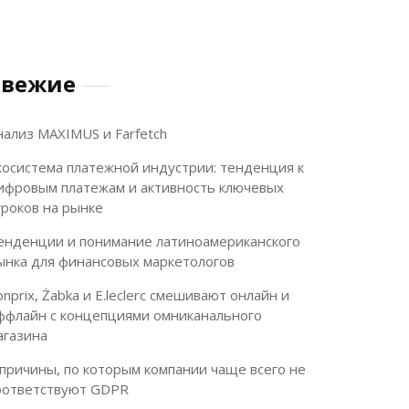
Свежие
нализ MAXIMUS и Farfetch
косистема платежной индустрии: тенденция к
ифровым платежам и активность ключевых
гроков на рынке
енденции и понимание латиноамериканского
ынка для финансовых маркетологов
onprix, Żabka и E.leclerc смешивают онлайн и
ффлайн с концепциями омниканального
агазина
 причины, по которым компании чаще всего не
оответствуют GDPR