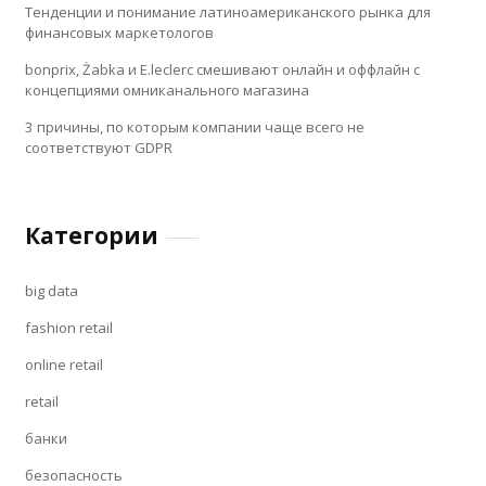
Тенденции и понимание латиноамериканского рынка для
финансовых маркетологов
bonprix, Żabka и E.leclerc смешивают онлайн и оффлайн с
концепциями омниканального магазина
3 причины, по которым компании чаще всего не
соответствуют GDPR
Категории
big data
fashion retail
online retail
retail
банки
безопасность