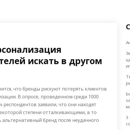
А
рсонализация
Э
елей искать в другом
ц
и
Т
р
рится, что бренды рискуют потерять клиентов
b
зации. В опросе, проведенном среди 1000
о
% респондентов заявили, что они находят
м
екоторой степени отталкивающими, в то
3
ть альтернативный бренд после неудачного
с