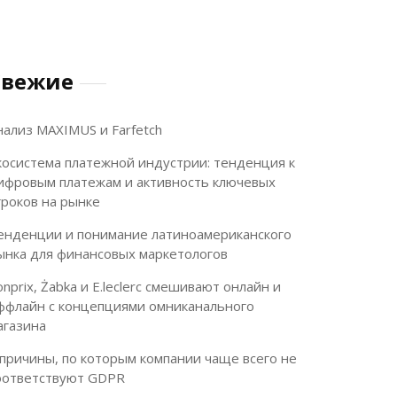
Свежие
нализ MAXIMUS и Farfetch
косистема платежной индустрии: тенденция к
ифровым платежам и активность ключевых
гроков на рынке
енденции и понимание латиноамериканского
ынка для финансовых маркетологов
onprix, Żabka и E.leclerc смешивают онлайн и
ффлайн с концепциями омниканального
агазина
 причины, по которым компании чаще всего не
оответствуют GDPR