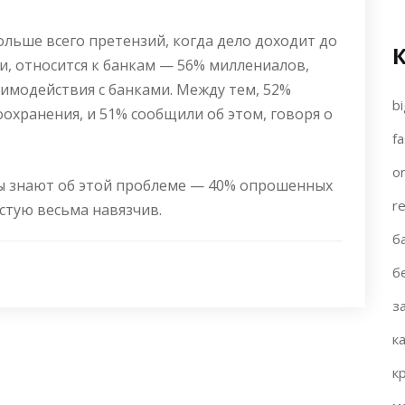
больше всего претензий, когда дело доходит до
, относится к банкам — 56% миллениалов,
аимодействия с банками. Между тем, 52%
bi
оохранения, и 51% сообщили об этом, говоря о
fa
on
ды знают об этой проблеме — 40% опрошенных
re
стую весьма навязчив.
б
б
з
к
к