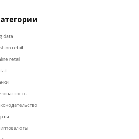
Категории
g data
shion retail
line retail
tail
анки
езопасность
аконодательство
арты
риптовалюты