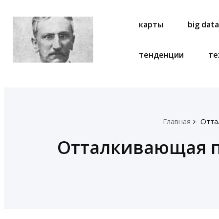
карты
big dat
тенденции
те
Главная
Отта
Отталкивающая п