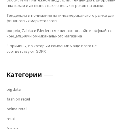
Экосистема платежной индустрии: тенденция к цифровым
платежам и активность ключевых игроков на рынке
Тенденции и понимание латиноамериканского рынка для
финансовых маркетологов
bonprix, Żabka и E.leclerc смешивают онлайн и оффлайн с
концепциями омниканального магазина
3 причины, по которым компании чаще всего не
соответствуют GDPR
Категории
big data
fashion retail
online retail
retail
банки