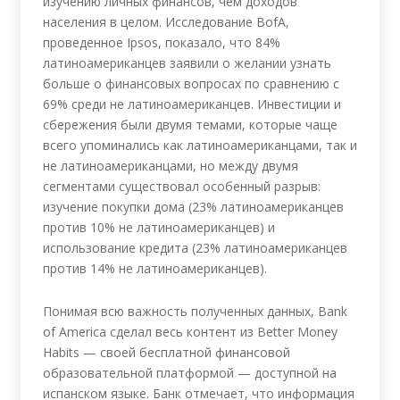
изучению личных финансов, чем доходов
населения в целом. Исследование BofA,
проведенное Ipsos, показало, что 84%
латиноамериканцев заявили о желании узнать
больше о финансовых вопросах по сравнению с
69% среди не латиноамериканцев. Инвестиции и
сбережения были двумя темами, которые чаще
всего упоминались как латиноамериканцами, так и
не латиноамериканцами, но между двумя
сегментами существовал особенный разрыв:
изучение покупки дома (23% латиноамериканцев
против 10% не латиноамериканцев) и
использование кредита (23% латиноамериканцев
против 14% не латиноамериканцев).
Понимая всю важность полученных данных, Bank
of America сделал весь контент из Better Money
Habits — своей бесплатной финансовой
образовательной платформой — доступной на
испанском языке. Банк отмечает, что информация