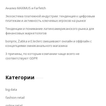
Анализ MAXIMUS и Farfetch
Экосистема платежной индустрии: тенденция к цифровым
платежам и активность ключевых игроков на рынке
Тенденции и понимание латиноамериканского рынка для
финансовых маркетологов
bonprix, Żabka и E.leclerc смешивают онлайн и оффлайн с
концепциями омниканального магазина
3 причины, по которым компании чаще всего не
соответствуют GDPR
Категории
big data
fashion retail
online retail