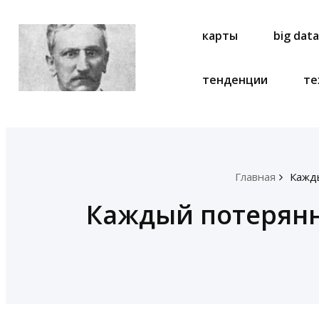
карты
big dat
тенденции
те
Главная
Кажды
Каждый потерянн