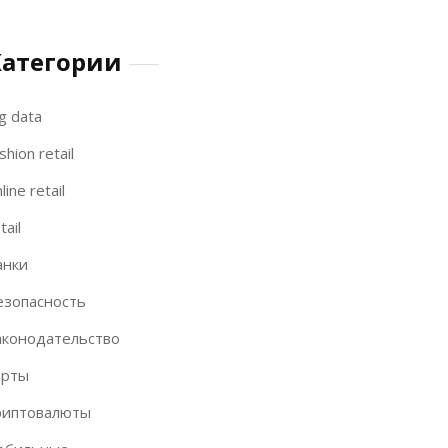
Категории
g data
shion retail
line retail
tail
анки
езопасность
аконодательство
арты
риптовалюты