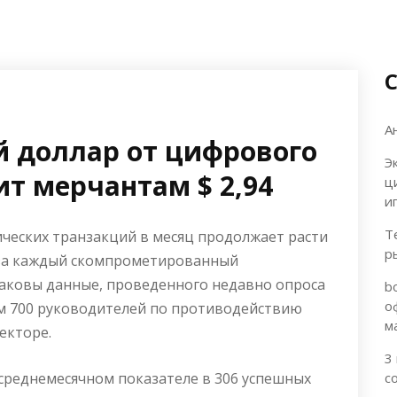
А
 доллар от цифрового
Э
т мерчантам $ 2,94
ц
и
Т
ческих транзакций в месяц продолжает расти
р
 за каждый скомпрометированный
аковы данные, проведенного недавно опроса
b
о
 чем 700 руководителей по противодействию
м
екторе.
3
реднемесячном показателе в 306 успешных
с