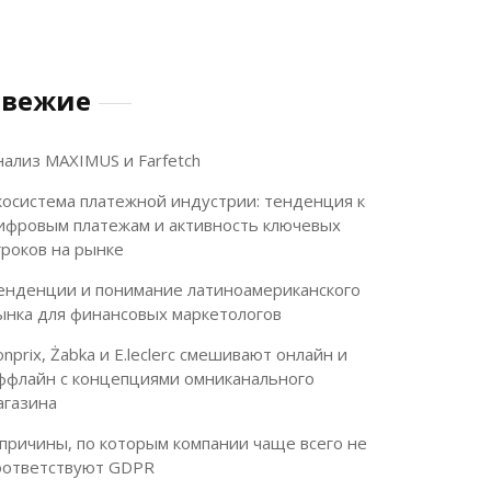
Свежие
нализ MAXIMUS и Farfetch
косистема платежной индустрии: тенденция к
ифровым платежам и активность ключевых
гроков на рынке
енденции и понимание латиноамериканского
ынка для финансовых маркетологов
onprix, Żabka и E.leclerc смешивают онлайн и
ффлайн с концепциями омниканального
агазина
 причины, по которым компании чаще всего не
оответствуют GDPR