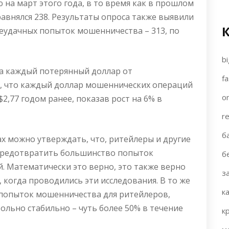
на март этого года, в то время как в прошлом
равнялся 238. Результаты опроса также выявили
еудачных попыток мошенничества – 313, по
bi
на каждый потерянный доллар от
fa
ь, что каждый доллар мошеннических операций
on
$2,77 годом ранее, показав рост на 6% в
re
б
ах можно утверждать, что, ритейлеры и другие
 предотвратить большинство попыток
б
 Математически это верно, это также верно
з
, когда проводились эти исследования. В то же
к
 попыток мошенничества для ритейлеров,
вольно стабильно – чуть более 50% в течение
к