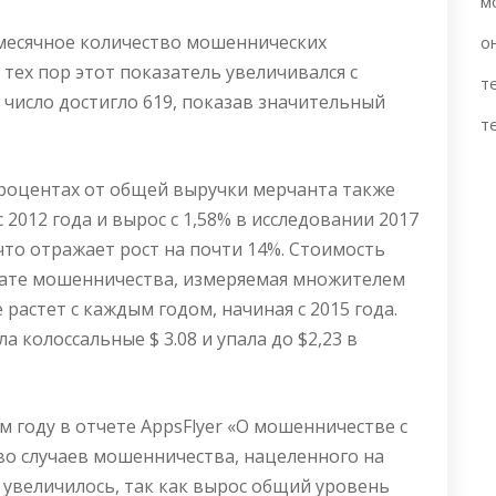
м
емесячное количество мошеннических
о
С тех пор этот показатель увеличивался с
т
о число достигло 619, показав значительный
т
роцентах от общей выручки мерчанта также
 2012 года и вырос с 1,58% в исследовании 2017
 что отражает рост на почти 14%. Стоимость
ьтате мошенничества, измеряемая множителем
же растет с каждым годом, начиная с 2015 года.
ла колоссальные $ 3.08 и упала до $2,23 в
м году в отчете AppsFlyer «О мошенничестве с
о случаев мошенничества, нацеленного на
увеличилось, так как вырос общий уровень