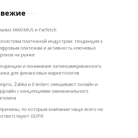
Свежие
нализ MAXIMUS и Farfetch
косистема платежной индустрии: тенденция к
ифровым платежам и активность ключевых
гроков на рынке
енденции и понимание латиноамериканского
ынка для финансовых маркетологов
onprix, Żabka и E.leclerc смешивают онлайн и
ффлайн с концепциями омниканального
агазина
 причины, по которым компании чаще всего не
оответствуют GDPR