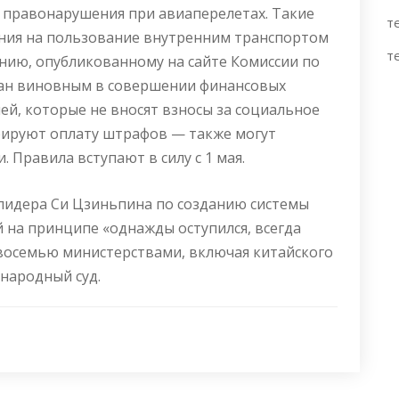
 правонарушения при авиаперелетах. Такие
т
ения на пользование внутренним транспортом
т
лению, опубликованному на сайте Комиссии по
нан виновным в совершении финансовых
й, которые не вносят взносы за социальное
рируют оплату штрафов — также могут
. Правила вступают в силу с 1 мая.
 лидера Си Цзиньпина по созданию системы
 на принципе «однажды оступился, всегда
восемью министерствами, включая китайского
народный суд.