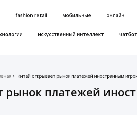
a
fashion retail
мобильные
онлайн
хнологии
искусственный интеллект
чатбо
авная
Китай открывает рынок платежей иностранным игро
т рынок платежей инос