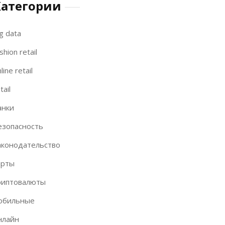
Категории
g data
shion retail
line retail
tail
анки
езопасность
аконодательство
арты
риптовалюты
обильные
нлайн