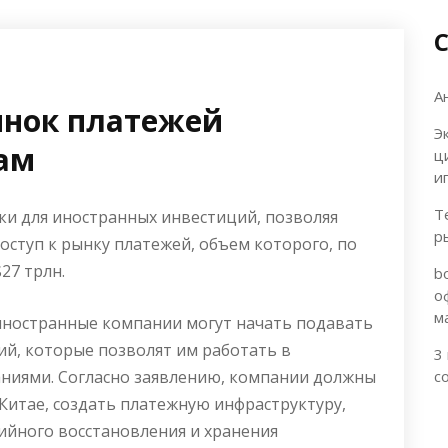
А
ынок платежей
Э
ам
ц
и
Т
и для иностранных инвестиций, позволяя
р
ступ к рынку платежей, объем которого, по
27 трлн.
b
о
м
иностранные компании могут начать подавать
ий, которые позволят им работать в
3
аниями. Согласно заявлению, компании должны
с
Китае, создать платежную инфраструктуру,
ийного восстановления и хранения