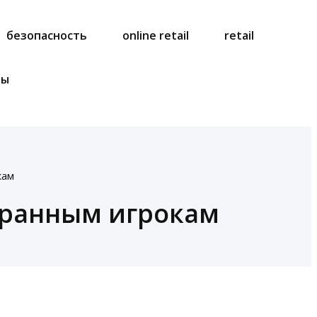
безопасность
online retail
retail
ты
кам
транным игрокам