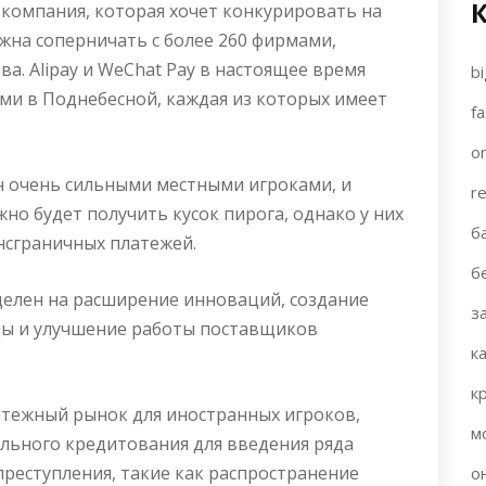
 компания, которая хочет конкурировать на
жна соперничать с более 260 фирмами,
. Alipay и WeChat Pay в настоящее время
bi
и в Поднебесной, каждая из которых имеет
fa
on
 очень сильными местными игроками, и
re
о будет получить кусок пирога, однако у них
б
нсграничных платежей.
б
целен на расширение инноваций, создание
з
ды и улучшение работы поставщиков
к
к
латежный рынок для иностранных игроков,
м
ального кредитования для введения ряда
реступления, такие как распространение
о