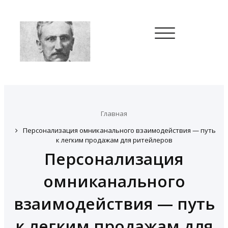
Toggle
navigation
Главная
Персонализация омниканального взаимодействия — путь
к легким продажам для ритейлеров
Персонализация
омниканального
взаимодействия — путь
к легким продажам для