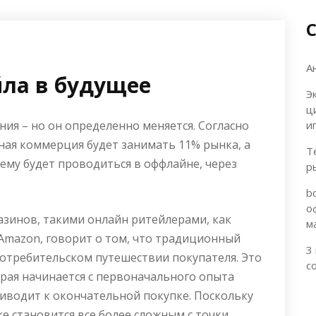
А
ла в будущее
Э
ц
ия – но он определенно меняется. Согласно
и
онная коммерция будет занимать 11% рынка, а
Т
нему будет проводиться в оффлайне, через
р
b
о
зинов, такими онлайн ритейлерами, как
м
 Amazon
, говорит о том, что традиционный
3
потребительском путешествии покупателя. Это
с
орая начинается с первоначального опыта
риводит к окончательной покупке. Поскольку
 становится все более сложным с точки