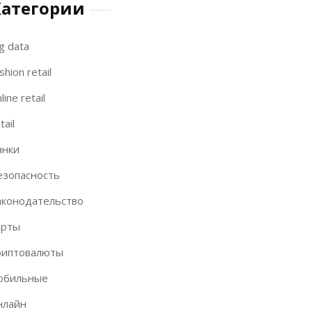
Категории
g data
shion retail
line retail
tail
анки
езопасность
аконодательство
арты
риптовалюты
обильные
нлайн