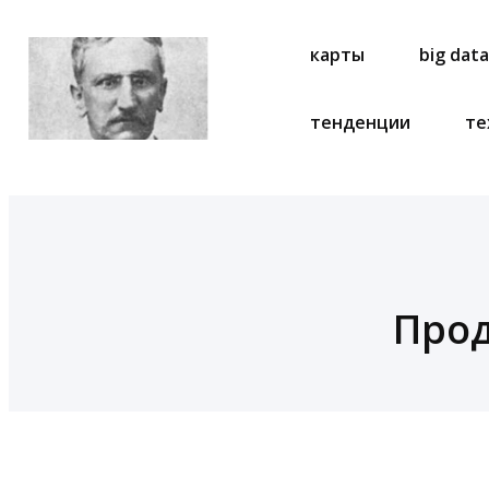
карты
big dat
тенденции
те
Прод