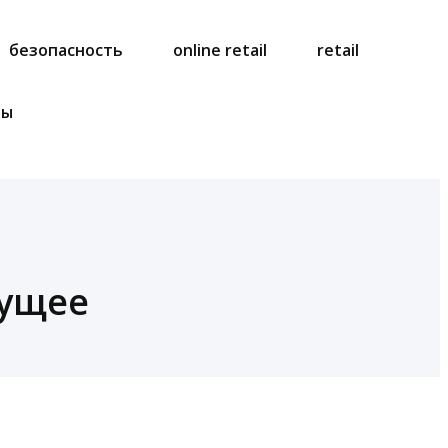
безопасность
online retail
retail
ты
дущее