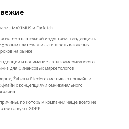
Свежие
нализ MAXIMUS и Farfetch
косистема платежной индустрии: тенденция к
ифровым платежам и активность ключевых
гроков на рынке
енденции и понимание латиноамериканского
ынка для финансовых маркетологов
onprix, Żabka и E.leclerc смешивают онлайн и
ффлайн с концепциями омниканального
агазина
 причины, по которым компании чаще всего не
оответствуют GDPR