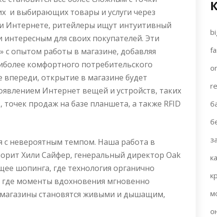
х и выбирающих товары и услуги через
ли Интернете, ритейлеры ищут интуитивный
bi
и интересным для своих покупателей. Эти
fa
 с опытом работы в магазине, добавляя
наиболее комфортного потребительского
on
е впереди, открытие в магазине будет
re
оявлением Интернет вещей и устройств, таких
, точек продаж на базе планшета, а также RFID
б
б
з
 с невероятным темпом. Наша работа в
ворит Хили Сайфер
, генеральный директор
Oak
к
ущее шопинга, где технология органично
к
, где моменты вдохновения мгновенно
м
и магазины становятся живыми и дышащим,
о