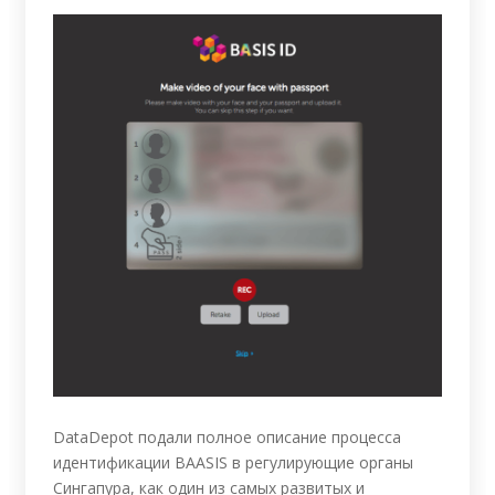
DataDepot подали полное описание процесса
идентификации BAASIS в регулирующие органы
Сингапура, как один из самых развитых и