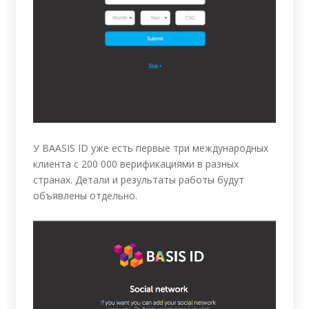
У BAASIS ID уже есть первые три международных
клиента с 200 000 верификациями в разных
странах. Детали и результаты работы будут
объявлены отдельно.