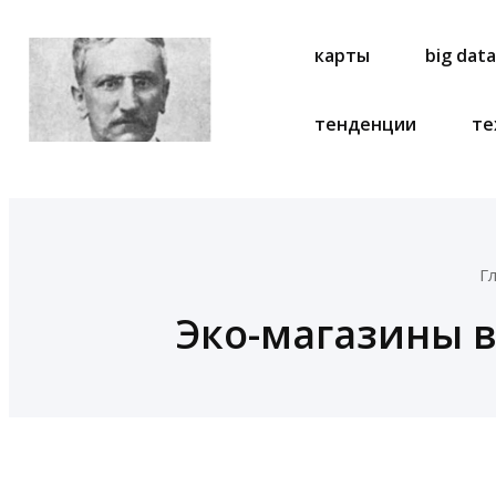
карты
big dat
тенденции
те
Г
Эко-магазины 