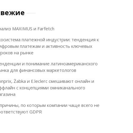
Свежие
нализ MAXIMUS и Farfetch
косистема платежной индустрии: тенденция к
ифровым платежам и активность ключевых
гроков на рынке
енденции и понимание латиноамериканского
ынка для финансовых маркетологов
onprix, Żabka и E.leclerc смешивают онлайн и
ффлайн с концепциями омниканального
агазина
 причины, по которым компании чаще всего не
оответствуют GDPR