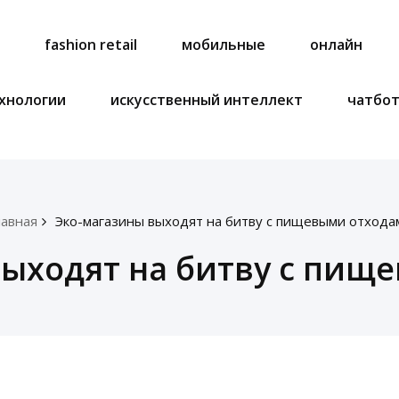
a
fashion retail
мобильные
онлайн
хнологии
искусственный интеллект
чатбо
лавная
Эко-магазины выходят на битву с пищевыми отхода
выходят на битву с пищ