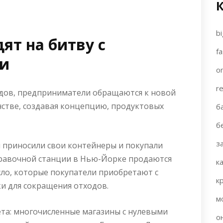
bi
ят на битву с
fa
и
on
re
дов, предприниматели обращаются к новой
стве, создавая концепцию, продуктовых
б
б
з
ы приносили свои контейнеры и покупали
правочной станции в Нью-Йорке продаются
к
сло, которые покупатели приобретают с
к
и для сокращения отходов.
м
ета: многочисленные магазины с нулевыми
о