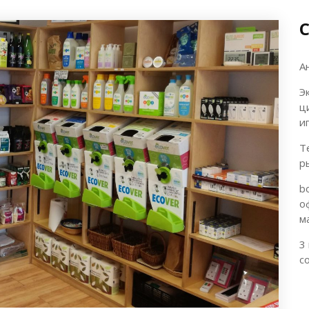
А
Э
ц
и
Т
р
b
о
м
3
с