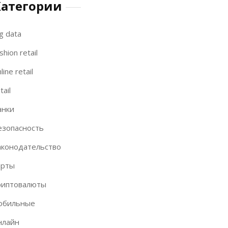
Категории
g data
shion retail
line retail
tail
анки
езопасность
аконодательство
арты
риптовалюты
обильные
нлайн