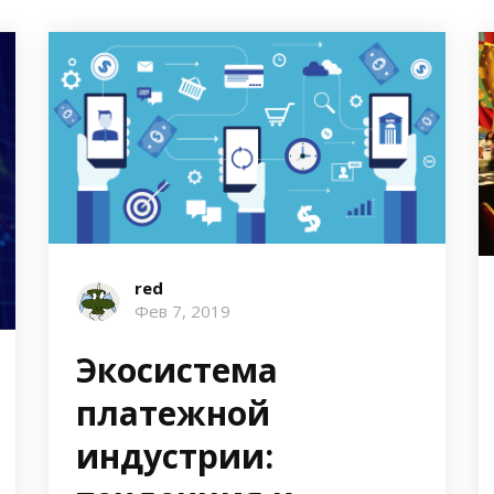
red
Фев 7, 2019
Экосистема
платежной
индустрии: