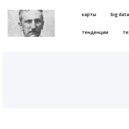
карты
big dat
тенденции
те