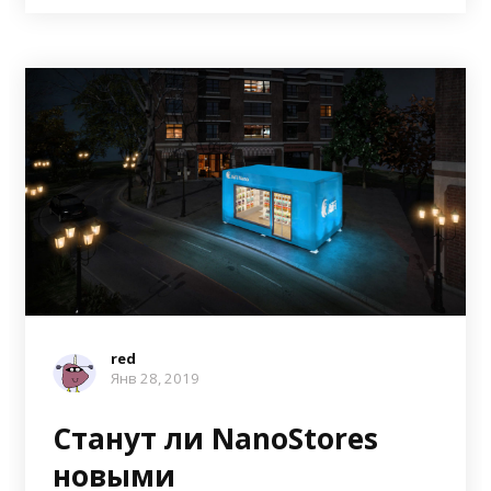
red
Янв 28, 2019
Станут ли NanoStores
новыми