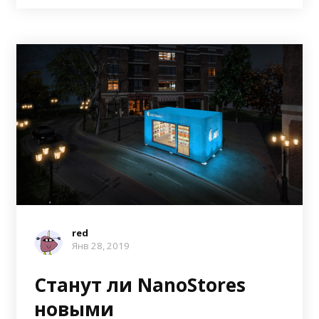
red
Янв 28, 2019
Станут ли NanoStores
новыми