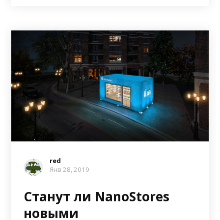
red
Янв 28, 2019
Станут ли NanoStores
новыми