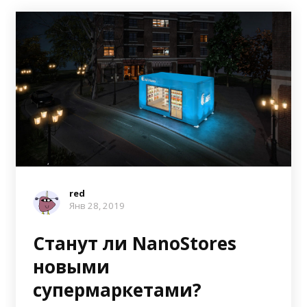
red
Янв 28, 2019
Станут ли NanoStores
новыми
супермаркетами?