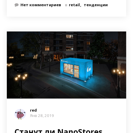
Нет комментариев
в
retail
тенденции
red
Янв 28, 2019
Станут ли NanoStores