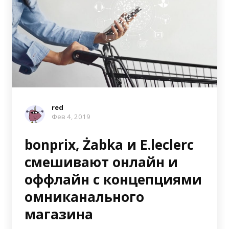
red
Фев 4, 2019
bonprix, Żabka и E.leclerc
смешивают онлайн и
оффлайн с концепциями
омниканального
магазина