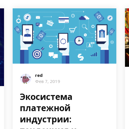
red
Фев 7, 2019
Экосистема
платежной
индустрии: