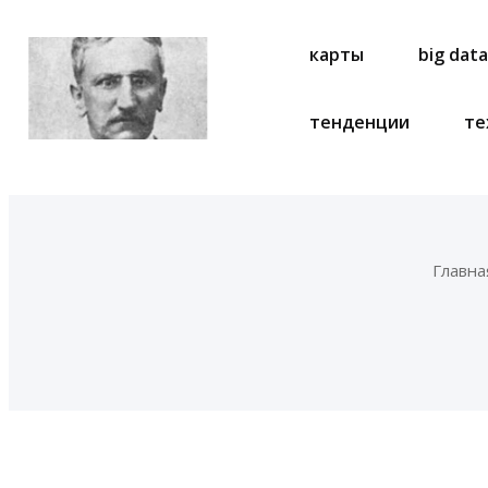
карты
big dat
тенденции
те
Главна