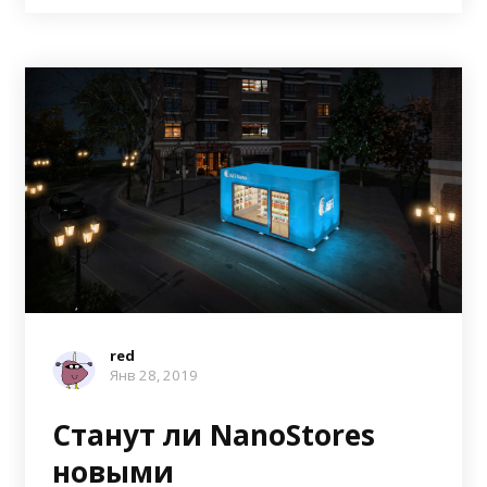
red
Янв 28, 2019
Станут ли NanoStores
новыми