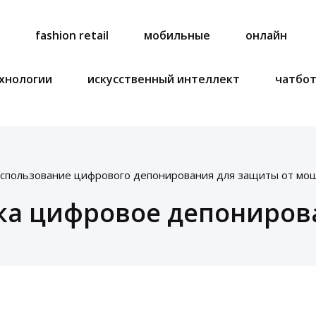
a
fashion retail
мобильные
онлайн
хнологии
искусственный интеллект
чатбо
спользование цифрового депонирования для защиты от мо
ка цифровое депониров