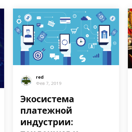
red
Фев 7, 2019
Экосистема
платежной
индустрии: