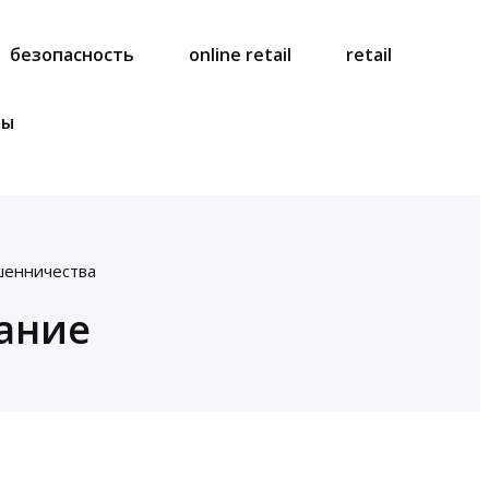
безопасность
online retail
retail
ты
шенничества
ание