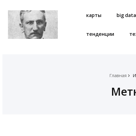
карты
big dat
тенденции
те
Главная
И
Мет