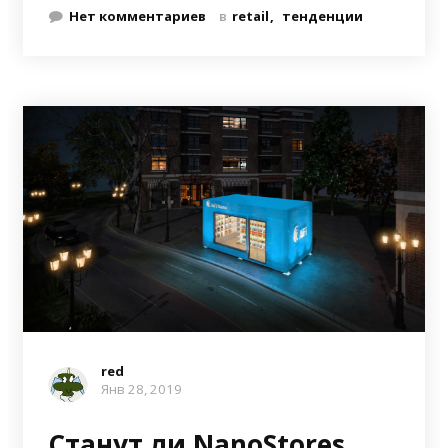
Нет комментариев
в
retail
тенденции
red
Янв 28, 2019
Станут ли NanoStores