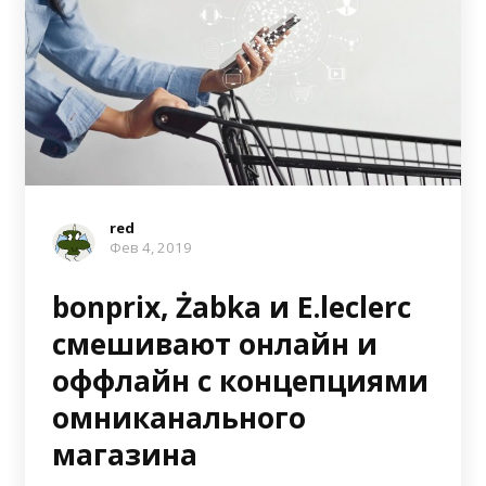
red
Фев 4, 2019
bonprix, Żabka и E.leclerc
смешивают онлайн и
оффлайн с концепциями
омниканального
магазина