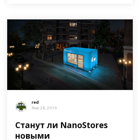
red
Янв 28, 2019
Станут ли NanoStores
новыми