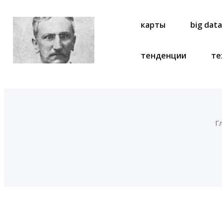
карты
big dat
тенденции
те
Г