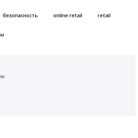
безопасность
online retail
retail
ты
пп