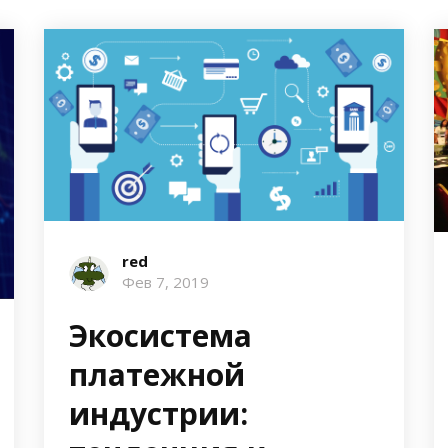
red
Фев 7, 2019
Экосистема
платежной
индустрии: