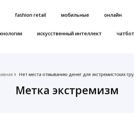
a
fashion retail
мобильные
онлайн
хнологии
искусственный интеллект
чатбо
лавная
Нет места отмыванию денег для экстремистских гру
Метка экстремизм