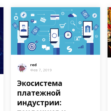
red
Фев 7, 2019
Экосистема
платежной
индустрии: