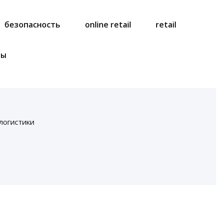
безопасность
online retail
retail
ты
логистики