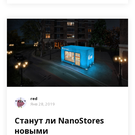
red
Янв 28, 2019
Станут ли NanoStores
новыми