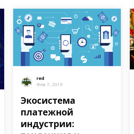
red
Фев 7, 2019
Экосистема
платежной
индустрии: