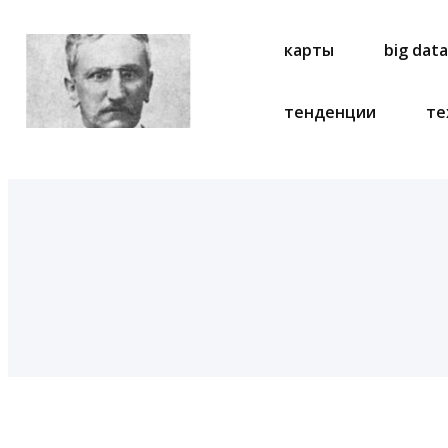
карты
big dat
тенденции
те