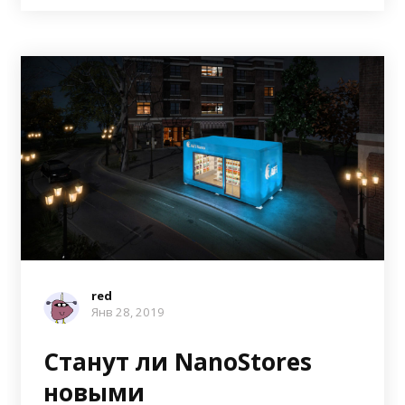
red
Янв 28, 2019
Станут ли NanoStores
новыми