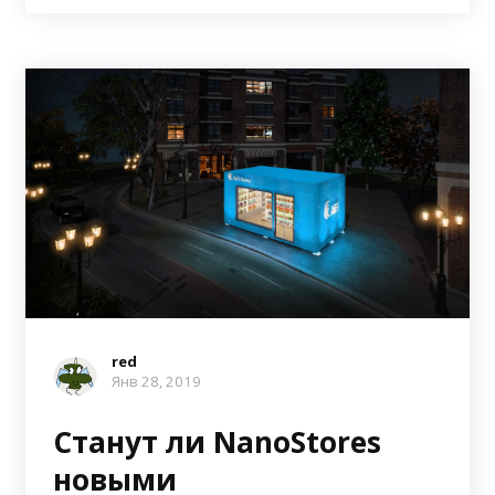
red
Янв 28, 2019
Станут ли NanoStores
новыми