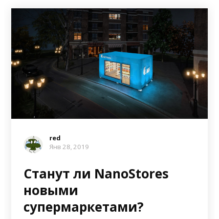
red
Янв 28, 2019
Станут ли NanoStores
новыми
супермаркетами?